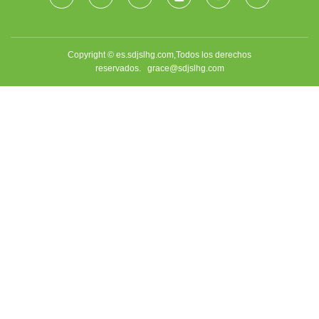
Copyright © es.sdjslhg.com,Todos los derechos
reservados.
grace@sdjslhg.com