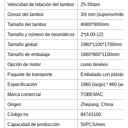
Velocidad de rotación del tambor
25-30rpm
Grosor del tambor
3/4 mm (superior/inferio
Tamaño del tambor
Φ800*900mm
Tamaño y número de neumáticos
2*(4.00-12)
Tamaño global
1960*1100*1700mm
Tamaño de embalaje
1860*860*1100mm
Opción de motor
como desées
Paquete de transporte
Embalado con plástico d
Especificación
1860 (largo) * 860 (an
Marca comercial
TOBEMAC
Origen
Zhejiang, China
Código hs
84743100
Capacidad de producción
50PCS/mes