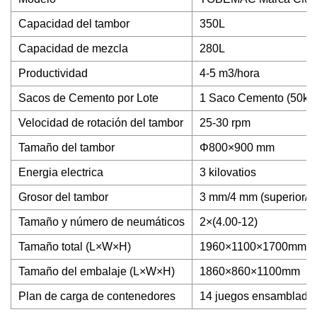
Capacidad del tambor
350L
Capacidad de mezcla
280L
Productividad
4-5 m3/hora
Sacos de Cemento por Lote
1 Saco Cemento (50kg
Velocidad de rotación del tambor
25-30 rpm
Tamaño del tambor
Φ800×900 mm
Energia electrica
3 kilovatios
Grosor del tambor
3 mm/4 mm (superior/inf
Tamaño y número de neumáticos
2×(4.00-12)
Tamaño total (L×W×H)
1960×1100×1700mm
Tamaño del embalaje (L×W×H)
1860×860×1100mm
Plan de carga de contenedores
14 juegos ensamblados