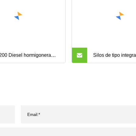
200 Diesel hormigonera
Silos de tipo integra
 ascensor para la venta
atornillado para ce
cenizas volantes co
de fábrica de silos
en Mongolia Indone