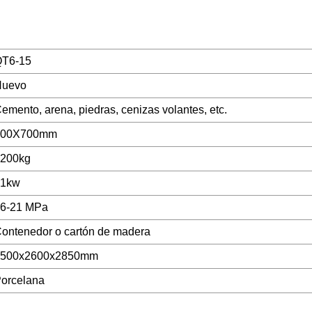
T6-15
Nuevo
emento, arena, piedras, cenizas volantes, etc.
900X700mm
200kg
31kw
6-21 MPa
ontenedor o cartón de madera
4500x2600x2850mm
orcelana