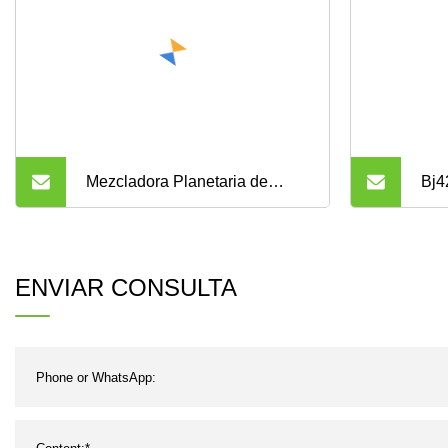
Mezcladora Planetaria de
Bj4
Concreto para Producción de
con
Bloques
ENVIAR CONSULTA