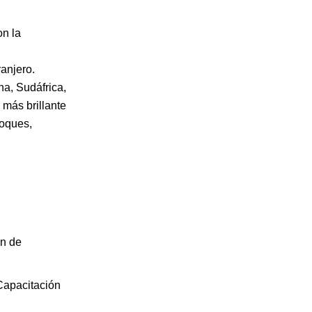
n la
anjero.
a, Sudáfrica,
 más brillante
loques,
ón de
Capacitación