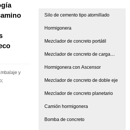
ogía
 camino
Silo de cemento tipo atornillado
Hormigonera
s
Mezclador de concreto portátil
ueco
Mezclador de concreto de carga
automática
Hormigonera con Ascensor
Embalaje y
Mezclador de concreto de doble eje
o;
Mezclador de concreto planetario
Camión hormigonera
Bomba de concreto